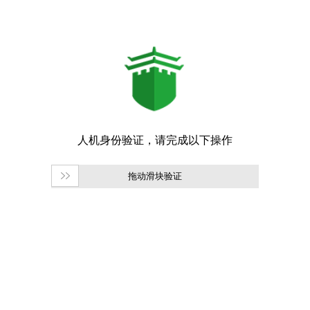
拖动滑块验证