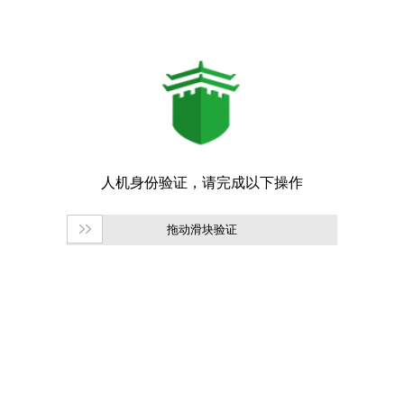
拖动滑块验证