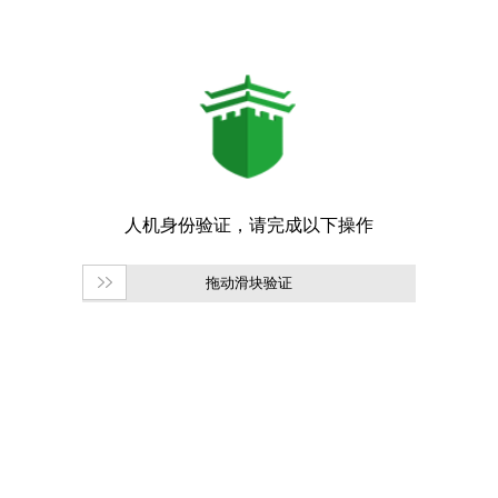
拖动滑块验证