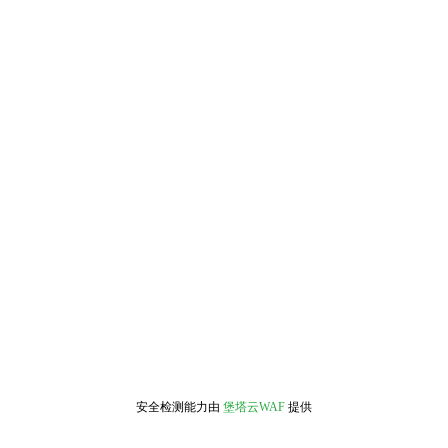
安全检测能力由
堡塔云WAF
提供